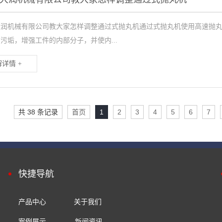
大润机械有限公司教大家怎样调整通过式抛丸机通过式抛丸机使用高速抛
污垢，增强工件的内部分子，并使内...
详情 +
共 38 条记录
首页
1
2
3
4
5
6
7
快捷导航
产品中心
关于我们
案例展示
新闻资讯