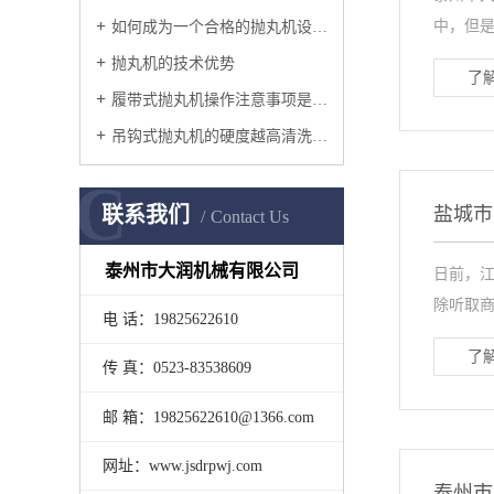
中，但是
如何成为一个合格的抛丸机设备维护人员
抛丸机的技术优势
了解
履带式抛丸机操作注意事项是什么？
吊钩式抛丸机的硬度越高清洗效率越快
C
联系我们
盐城市
Contact Us
泰州市大润机械有限公司
日前，
除听取商
电 话：19825622610
了解
传 真：0523-83538609
邮 箱：19825622610@1366.com
网址：www.jsdrpwj.com
泰州市