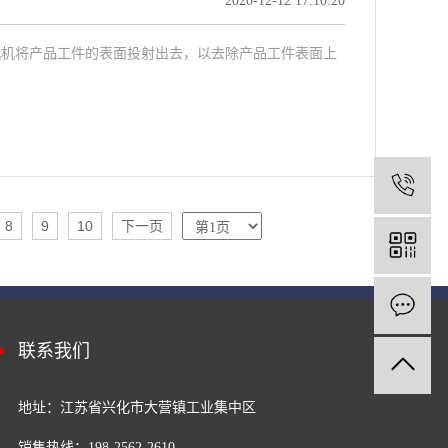
2020-12-12 17:10:20
丸机将产品工件的表面投射出去，以去除产品工件表面上
1
8
9
10
下一页
联系我们
地址：江苏省兴化市大营镇工业集中区
销售热线：198-2562-2610